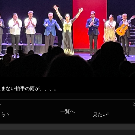
止まない拍手の雨が、、、。
ジ
一覧へ
しら？
見たい!