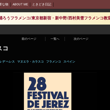
要な物
ABOUT ME
ときどき日記
踊ろうフラメンコ/東京都新宿・新中野/西村美雪フラメンコ教
前のページ
一覧へ
次のページ
スコ
 デ ヘレス
マヌエラ・カラスコ
フラメンコ
スペイン