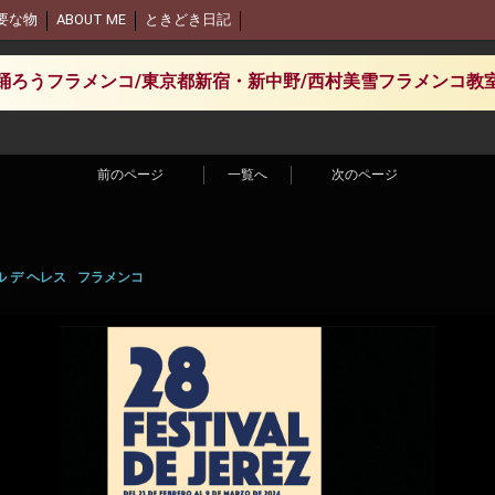
要な物
ABOUT ME
ときどき日記
踊ろうフラメンコ/東京都新宿・新中野/西村美雪フラメンコ教
前のページ
一覧へ
次のページ
 デ ヘレス
フラメンコ