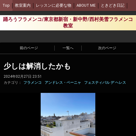
Top
教室案内
レッスンに必要な物
ABOUT ME
ときどき日記
踊ろうフラメンコ/東京都新宿・新中野/西村美雪フラメンコ
教室
前のページ
一覧へ
次のページ
少しは解消したかも
2024年02月27日 23:51
カテゴリ：
フラメンコ
アンドレス・ペーニャ
フェスティバル デ ヘレス