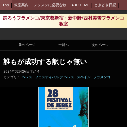
Top
教室案内
レッスンに必要な物
ABOUT ME
ときどき日記
踊ろうフラメンコ/東京都新宿・新中野/西村美雪フラメンコ
教室
前のページ
一覧へ
次のページ
誰もが成功する訳じゃ無い
2024年02月26日 15:14
カテゴリ：
ヘレス
フェスティバル デ ヘレス
スペイン
フラメンコ